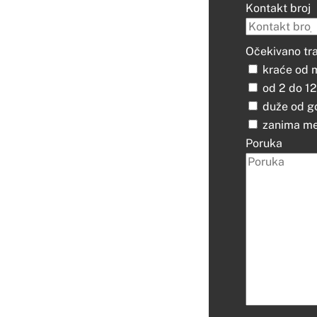
Kontakt broj
Očekivano tra
kraće od 
od 2 do 12
duže od g
zanima me
Poruka