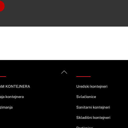
rmacije
Ponuda
Back
To
Top
AM KONTEJNERA
Uredski kontejneri
aja kontejnera
Svlačionice
zimanja
Sanitarni kontejneri
Skladišni kontejneri