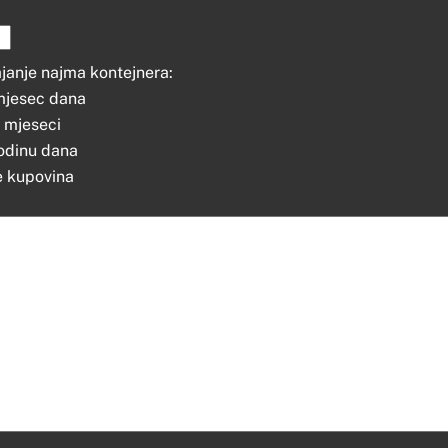
janje najma kontejnera:
mjesec dana
 mjeseci
odinu dana
 kupovina