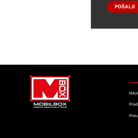
POŠALJI
Info
NAJ
Prod
Preu