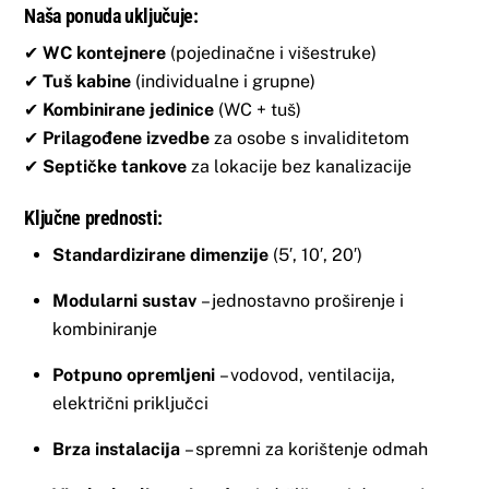
Naša ponuda uključuje:
✔
WC kontejnere
(pojedinačne i višestruke)
✔
Tuš kabine
(individualne i grupne)
✔
Kombinirane jedinice
(WC + tuš)
✔
Prilagođene izvedbe
za osobe s invaliditetom
✔
Septičke tankove
za lokacije bez kanalizacije
Ključne prednosti:
Standardizirane dimenzije
(5′, 10′, 20′)
Modularni sustav
– jednostavno proširenje i
kombiniranje
Potpuno opremljeni
– vodovod, ventilacija,
električni priključci
Brza instalacija
– spremni za korištenje odmah