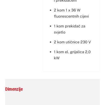
i prekidačem
2 kom 1 x 36 W
fluorescentnih cijevi
1 kom prekidač za
svjetlo
2 kom utičnice 230 V
1 kom el. grijalica 2,0
kW
Dimenzije