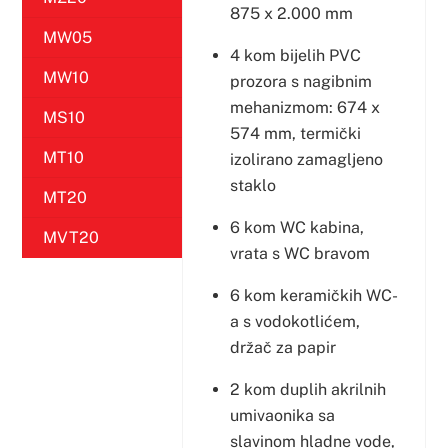
875 x 2.000 mm
MW05
4 kom bijelih PVC
MW10
prozora s nagibnim
mehanizmom: 674 x
MS10
574 mm, termički
MT10
izolirano zamagljeno
staklo
MT20
6 kom WC kabina,
MVT20
vrata s WC bravom
6 kom keramičkih WC-
a s vodokotlićem,
držač za papir
2 kom duplih akrilnih
umivaonika sa
slavinom hladne vode,