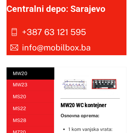
Centralni depo: Sarajevo
+387 63 121 595
info@mobilbox.ba
MW20
MW23
MS20
MW20 WC kontejner
MS22
Osnovna oprema:
MS28
1 kom vanjska vrata:
MZ20