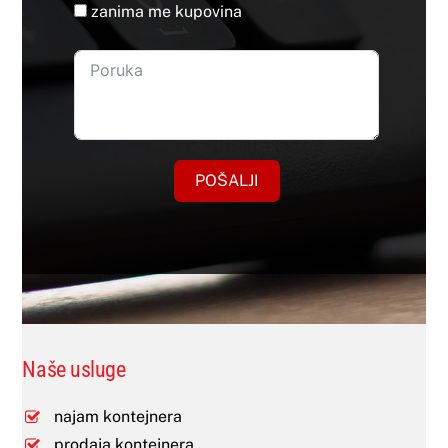
zanima me kupovina
POŠALJI
Naše usluge
najam kontejnera
prodaja kontejnera