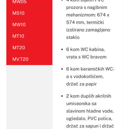
MW05
prozora s nagibnim
MS10
mehanizmom: 674 x
574 mm, termički
MW10
izolirano zamagljeno
MT10
staklo
MT20
6 kom WC kabina,
vrata s WC bravom
MVT20
6 kom keramičkih WC-
a s vodokotlićem,
držač za papir
2 kom duplih akrilnih
umivaonika sa
slavinom hladne vode,
ogledalo, PVC polica,
držač za sapun i držač