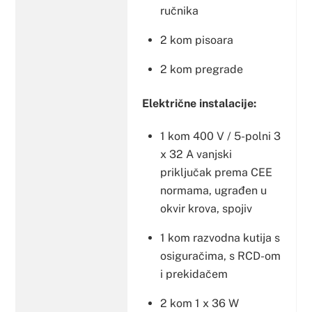
ručnika
2 kom pisoara
2 kom pregrade
Električne instalacije:
1 kom 400 V / 5-polni 3
x 32 A vanjski
priključak prema CEE
normama, ugrađen u
okvir krova, spojiv
1 kom razvodna kutija s
osiguračima, s RCD-om
i prekidačem
2 kom 1 x 36 W