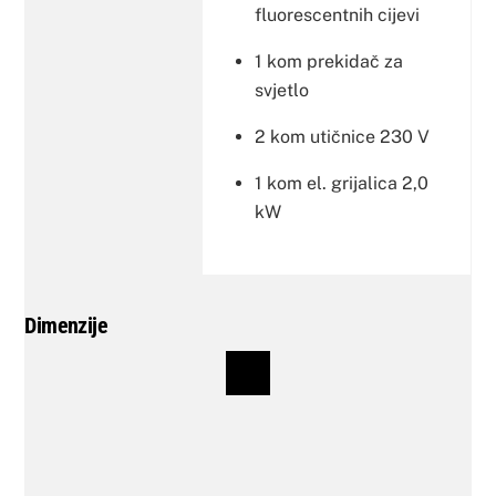
fluorescentnih cijevi
1 kom prekidač za
svjetlo
2 kom utičnice 230 V
1 kom el. grijalica 2,0
kW
Dimenzije