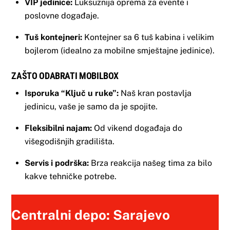
VIP jedinice:
Luksuznija oprema za evente i
poslovne događaje.
Tuš kontejneri:
Kontejner sa 6 tuš kabina i velikim
bojlerom (idealno za mobilne smještajne jedinice).
ZAŠTO ODABRATI MOBILBOX
Isporuka “Ključ u ruke”:
Naš kran postavlja
jedinicu, vaše je samo da je spojite.
Fleksibilni najam:
Od vikend događaja do
višegodišnjih gradilišta.
Servis i podrška:
Brza reakcija našeg tima za bilo
kakve tehničke potrebe.
Centralni depo: Sarajevo