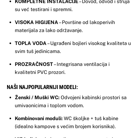
KOMPLETNE INSTALACIJE
– Dovod, odvod i struja
su već testirani i spremni.
VISOKA HIGIJENA
– Površine od lakoperivih
materijala za lako održavanje.
TOPLA VODA
– Ugrađeni bojleri visokog kvaliteta u
svim tuš jedinicama.
PROZRAČNOST
– Integrisana ventilacija i
kvalitetni PVC prozori.
NAŠI NAJPOPULARNIJI MODELI:
Ženski / Muški WC:
Odvojeni kabinski prostori sa
umivaonicima i toplom vodom.
Kombinovani moduli:
WC školjke + tuš kabine
(idealno kampove s većim brojem korisnika).