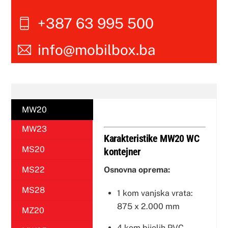
+387 63 995 500
info@mobilbox.ba
MW20
MW23
Karakteristike MW20 WC
MS20
kontejner
Osnovna oprema:
MS22
MS28
1 kom vanjska vrata:
875 x 2.000 mm
MZ20
4 kom bijelih PVC