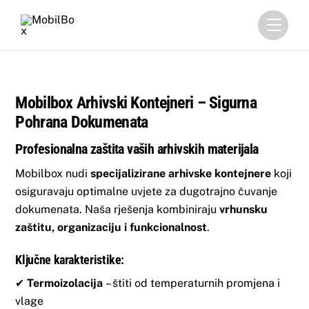
Skip
Menu
to
content
Mobilbox Arhivski Kontejneri – Sigurna
Pohrana Dokumenata
Profesionalna zaštita vaših arhivskih materijala
Mobilbox nudi
specijalizirane arhivske kontejnere
koji
osiguravaju optimalne uvjete za dugotrajno čuvanje
dokumenata. Naša rješenja kombiniraju
vrhunsku
zaštitu, organizaciju i funkcionalnost
.
Ključne karakteristike:
✔
Termoizolacija
– štiti od temperaturnih promjena i
vlage