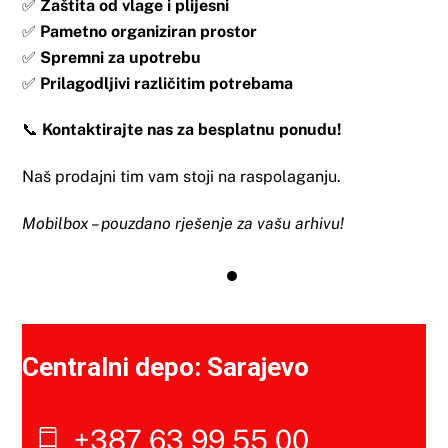
✅
Zaštita od vlage i plijesni
✅
Pametno organiziran prostor
✅
Spremni za upotrebu
✅
Prilagodljivi različitim potrebama
📞
Kontaktirajte nas za besplatnu ponudu!
Naš prodajni tim vam stoji na raspolaganju.
Mobilbox – pouzdano rješenje za vašu arhivu!
Centralni depo: Sarajevo
+387 63 99 55 00