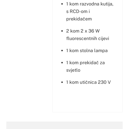
1 kom razvodna kutija,
s RCD-om i
prekidačem
2 kom 2 x 36 W
fluorescentnih cijevi
1 kom stolna lampa
1 kom prekidač za
svjetlo
1 kom utičnica 230 V