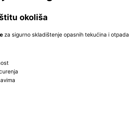
štitu okoliša
re
za sigurno skladištenje opasnih tekućina i otpada
nost
curenja
tavima