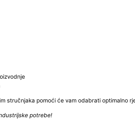
roizvodnje
a
im stručnjaka pomoći će vam odabrati optimalno rj
industrijske potrebe!