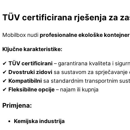
TÜV certificirana rješenja za za
Mobilbox nudi
profesionalne ekološke kontejne
Ključne karakteristike:
✔
TÜV certificirani
– garantirana kvaliteta i sigur
✔
Dvostruki zidovi
sa sustavom za sprječavanje 
✔
Kompatibilni
sa standardnim transportnim sus
✔
Fleksibilne opcije
– najam ili kupnja
Primjena:
Kemijska industrija