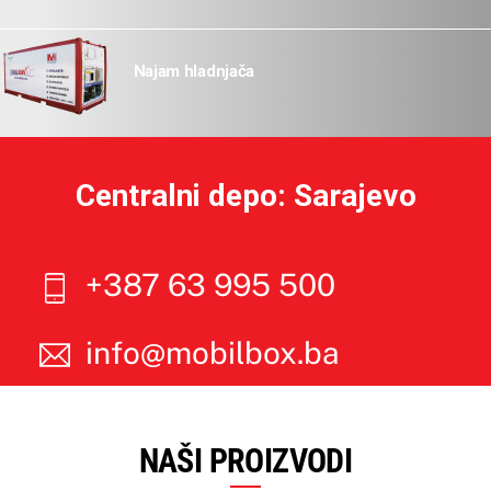
Najam hladnjača
Centralni depo: Sarajevo
+387 63 995 500
info@mobilbox.ba
NAŠI PROIZVODI