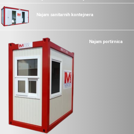
Najam sanitarnih kontejnera
Najam portirnica