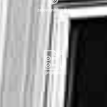
zadovoljnih kupaca
projekata