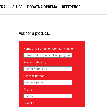
ERA
USLUGE
DODATNA OPREMA
REFERENCE
Ask for a product…
Name and Surname / Company name
*
o
Postal code, city
m
Contact person
Phone
*
E-mail
*