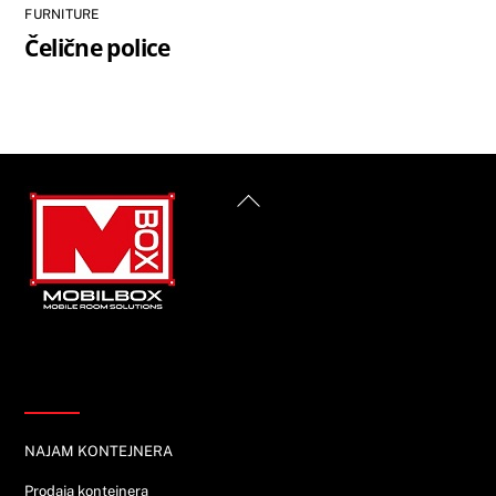
FURNITURE
Čelične police
Back
To
Top
Informacije
NAJAM KONTEJNERA
Prodaja kontejnera